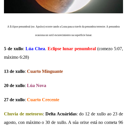
A Eclipse penumbral (ou Apulso) ocorre cando a Luna pasa a través da penumbra terrestre. A penumbra
ocasiona un sutil escurecimiento na superficie lunar.
5 de xullo
:
Lúa Chea
.
Eclipse lunar penumbral
(comezo 5:07,
máximo 6:28)
13 de xullo
:
Cuarto Minguante
20 de xullo
:
Lúa Nova
27 de xullo
:
Cuarto Crecente
Chuvia de meteoros
:
Delta Acuáridas
: do 12 de xullo ao 23 de
agosto, con máximo o 30 de xullo. A súa orixe está no cometa 96