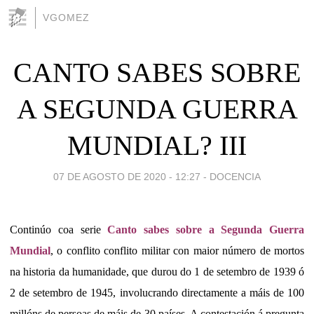
VGOMEZ
CANTO SABES SOBRE
A SEGUNDA GUERRA
MUNDIAL? III
07 DE AGOSTO DE 2020 - 12:27
-
DOCENCIA
Continúo coa serie
Canto sabes sobre a Segunda Guerra
Mundial
, o conflito conflito militar con maior número de mortos
na historia da humanidade, que durou do 1 de setembro de 1939 ó
2 de setembro de 1945, involucrando directamente a máis de 100
millóns de persoas de máis de 30 países. A contestación á pregunta