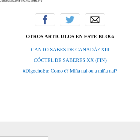
:
aishlatino.com
e
es.wikipedia.org
OTROS ARTÍCULOS EN ESTE BLOG:
CANTO SABES DE CANADÁ? XIII
CÓCTEL DE SABERES XX (FIN)
#DígochoEu: Como é? Miña nai ou a miña nai?