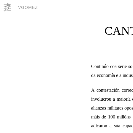
VGOMEZ
CANT
Continúo coa serie s
da economía e a indust
A contestación corre
involucrou a maioría 
alianzas militares opo
máis de 100 millóns d
adicaron a súa capac