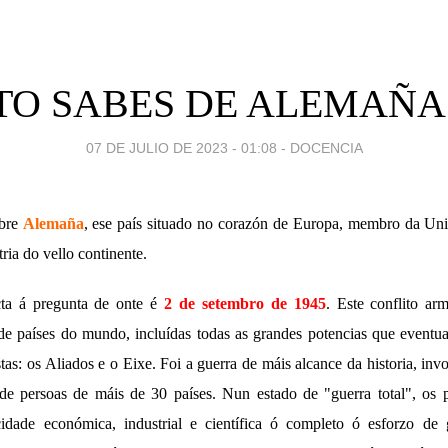
O SABES DE ALEMAÑA
07 DE JULIO DE 2023 - 01:08
-
DOCENCIA
obre
Alemaña
, ese país situado no corazón de Europa, membro da Un
ria do vello continente.
cta á pregunta de onte é
2 de setembro de 1945
. Este conflito ar
de países do mundo, incluídas todas as grandes potencias que event
stas: os Aliados e o Eixe. Foi a guerra de máis alcance da historia, in
e persoas de máis de 30 países. Nun estado de "guerra total", os pr
idade económica, industrial e científica ó completo ó esforzo de 