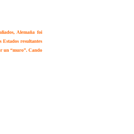
liados, Alemaña foi
s Estados resultantes
por un “muro”. Cando