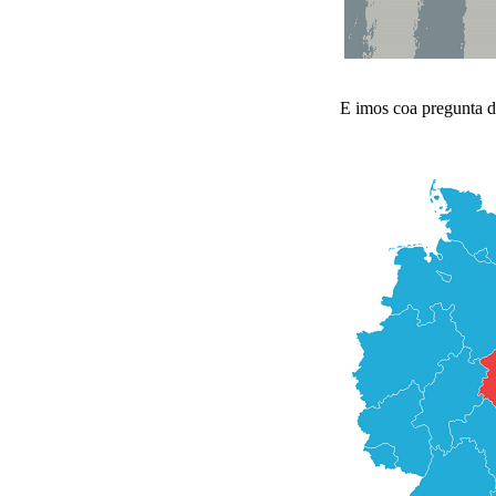
E imos coa pregunta d