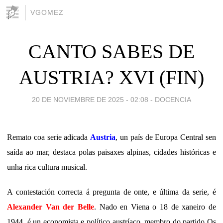
VGOMEZ
CANTO SABES DE
AUSTRIA? XVI (FIN)
20 DE NOVIEMBRE DE 2025 - 02:08
-
DOCENCIA
Remato coa serie adicada
Austria
, un país de Europa Central sen
saída ao mar, destaca polas paisaxes alpinas, cidades históricas e
unha rica cultura musical.
A contestación correcta á pregunta de onte, e última da serie, é
Alexander Van der Belle
. Nado en Viena o 18 de xaneiro de
1944, é un economista e político austríaco, membro do partido Os