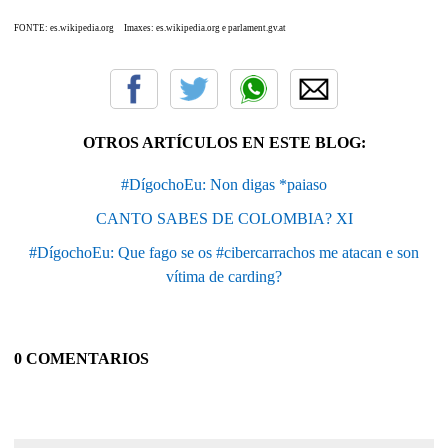
FONTE: es.wikipedia.org
Imaxes: es.wikipedia.org e parlament.gv.at
OTROS ARTÍCULOS EN ESTE BLOG:
#DígochoEu: Non digas *paiaso
CANTO SABES DE COLOMBIA? XI
#DígochoEu: Que fago se os #cibercarrachos me atacan e son
vítima de carding?
0 COMENTARIOS