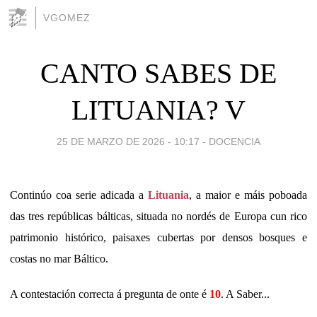
VGOMEZ
CANTO SABES DE
LITUANIA? V
25 DE MARZO DE 2026 - 10:17
-
DOCENCIA
Continúo coa serie adicada a
Lituania
, a maior e máis poboada
das tres repúblicas bálticas, situada no nordés de Europa cun rico
patrimonio histórico, paisaxes cubertas por densos bosques e
costas no mar Báltico.
A contestación correcta á pregunta de onte é
10
. A Saber...