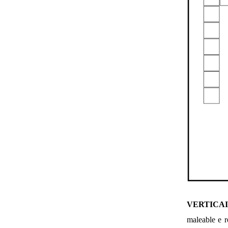
VERTICA
maleable e r