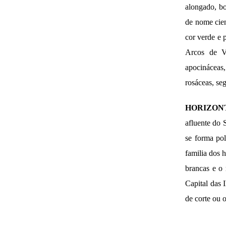
alongado, bo
de nome cien
cor verde e 
Arcos de V
apocináceas,
rosáceas, se
HORIZONT
afluente do 
se forma po
familia dos h
brancas e o
Capital das 
de corte ou 