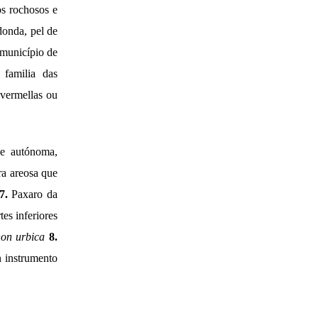
os rochosos e
donda, pel de
 município de
familia das
 vermellas ou
e autónoma,
ra areosa que
7.
Paxaro da
tes inferiores
hon urbica
8.
 instrumento