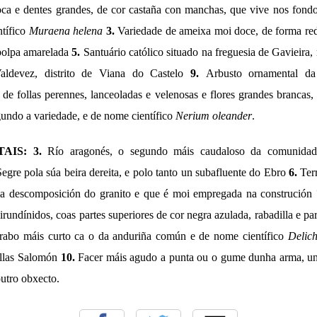
ca e dentes grandes, de cor castaña con manchas, que vive nos fond
tífico
Muraena helena
3.
Variedade de ameixa moi doce, de forma re
polpa amarelada
5.
Santuário católico situado na freguesia de Gavieira,
aldevez, distrito de Viana do Castelo
9.
Arbusto ornamental da 
 de follas perennes, lanceoladas e velenosas e flores grandes brancas,
gundo a variedade, e de nome científico
Nerium oleander
.
AIS: 3.
Río aragonés, o segundo máis caudaloso da comunidad
Segre pola súa beira dereita, e polo tanto un subafluente do Ebro
6.
Ter
la descomposición do granito e que é moi empregada na construción
irundínidos, coas partes superiores de cor negra azulada, rabadilla e par
 rabo máis curto ca o da anduriña común e de nome científico
Delic
Illas Salomón
10.
Facer máis agudo a punta ou o gume dunha arma, un
outro obxecto.