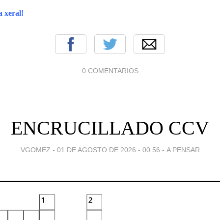
a xeral!
0 COMENTARIOS
ENCRUCILLADO CCV
VGOMEZ -
01 DE AGOSTO DE 2026 - 00:56
-
A PENSAR