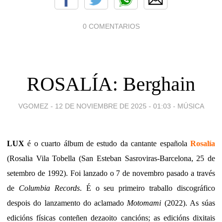
0 COMENTARIOS
ROSALÍA: Berghain
VGOMEZ -
12 DE NOVIEMBRE DE 2025 - 01:03
-
MÚSICA
LUX
é o cuarto álbum de estudo da cantante española
Rosalía
(Rosalia Vila Tobella (San Esteban Sasroviras-Barcelona,​ 25 de
setembro de 1992). Foi lanzado o 7 de novembro pasado a través
de
Columbia Records
. É o seu primeiro traballo discográfico
despois do lanzamento do aclamado
Motomami
(2022). ​As súas
edicións físicas conteñen dezaoito cancións; as edicións dixitais