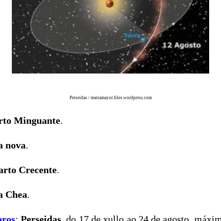
Preseidas /
mariamayor.files.wordpress.com
rto Minguante
.
a nova
.
arto Crecente
.
a Chea
.
oros
:
Perseidas
, do 17 de xullo ao 24 de agosto, máxim