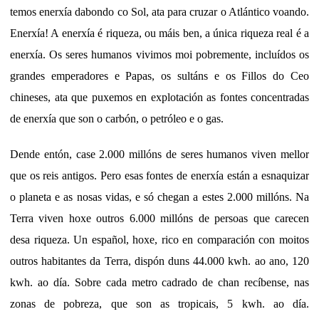
temos enerxía dabondo co Sol, ata para cruzar o Atlántico voando.
Enerxía! A enerxía é riqueza, ou máis ben, a única riqueza real é a
enerxía. Os seres humanos vivimos moi pobremente, incluídos os
grandes emperadores e Papas, os sultáns e os Fillos do Ceo
chineses, ata que puxemos en explotación as fontes concentradas
de enerxía que son o carbón, o petróleo e o gas.
Dende entón, case 2.000 millóns de seres humanos viven mellor
que os reis antigos. Pero esas fontes de enerxía están a esnaquizar
o planeta e as nosas vidas, e só chegan a estes 2.000 millóns. Na
Terra viven hoxe outros 6.000 millóns de persoas que carecen
desa riqueza. Un español, hoxe, rico en comparación con moitos
outros habitantes da Terra, dispón duns 44.000 kwh. ao ano, 120
kwh. ao día. Sobre cada metro cadrado de chan recíbense, nas
zonas de pobreza, que son as tropicais, 5 kwh. ao día.