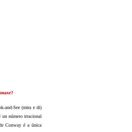
 imaxe?
k-and-See (mira e di)
é un número irracional
 de Conway é a única