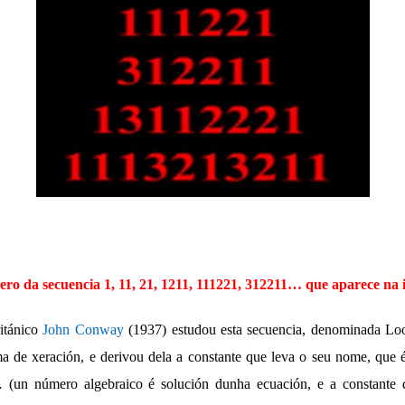
ero da secuencia 1, 11, 21, 1211, 111221, 312211… que aparece na
itánico
John Conway
(1937) estudou esta secuencia, denominada Loo
ma de xeración, e derivou dela a constante que leva o seu nome, que 
… (un número algebraico é solución dunha ecuación, e a constante