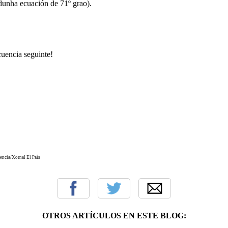
 dunha ecuación de 71º grao).
cuencia seguinte!
encia/Xornal El País
OTROS ARTÍCULOS EN ESTE BLOG: