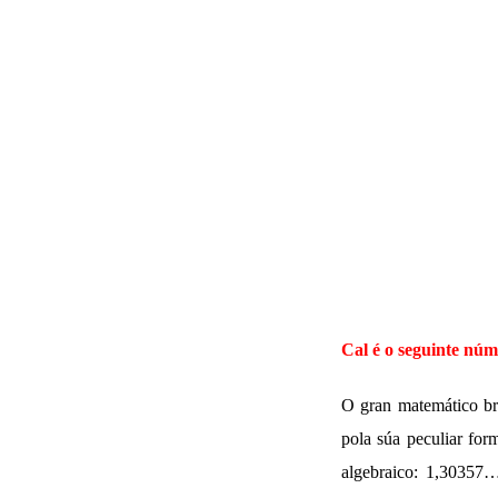
Cal é o seguinte núm
O gran matemático br
pola súa peculiar for
algebraico: 1,30357