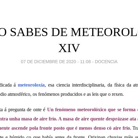
O SABES DE METEOROL
XIV
07 DE DICIEMBRE DE 2020 - 11:08
-
DOCENCIA
dicada á
meteoroloxía
, esa ciencia interdisciplinaria, da física da 
dio atmosférico, os fenómenos producidos e as leis que o rexen.
ta á pregunta de onte é
Un fenómeno meteorolóxico que se forma
ntra unha masa de aire frío. A masa de aire quente desprázase at
quente ascende pola fronte posto que é menos denso có aire frío
. Tr
te e húmido co que había antes da fronte. Orixinan chuvias máis s