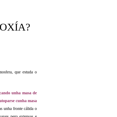
OXÍA?
atmosfera, que estuda o
 cando unha masa de
a atoparse cunha masa
as unha fronte cálida o
uaves pero extensas e