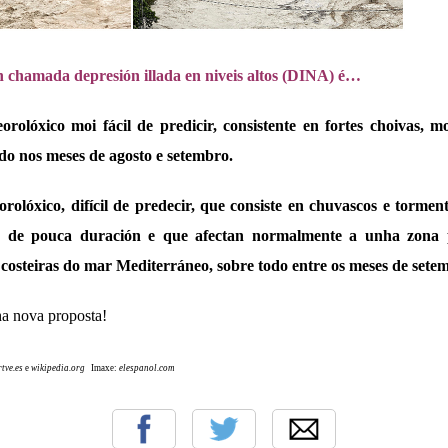
én chamada depresión illada en niveis altos (DINA) é…
rolóxico moi fácil de predicir, consistente en fortes choivas, m
do nos meses de agosto e setembro.
olóxico, difícil de predecir, que consiste en chuvascos e tormen
ue de pouca duración e que afectan normalmente a unha zona 
 costeiras do mar Mediterráneo, sobre todo entre os meses de sete
a nova proposta!
rtve.es
e
wikipedia.org
Imaxe:
elespanol.com