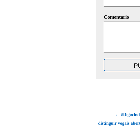
Comentario
← #DígochoE
distinguir vogais aber