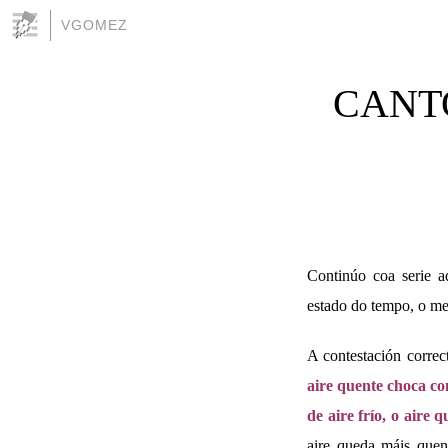
VGOMEZ
CANT
Continúo coa serie a
estado do tempo, o me
A contestación correc
aire quente choca co
de aire frío, o aire 
aire queda máis quen