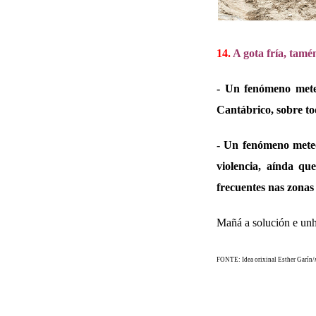
14.
A gota fría, tam
- Un fenómeno meteo
Cantábrico, sobre to
- Un fenómeno meteor
violencia, aínda q
frecuentes nas zonas
Mañá a solución e unh
FONTE: Idea orixinal Esther Garín/