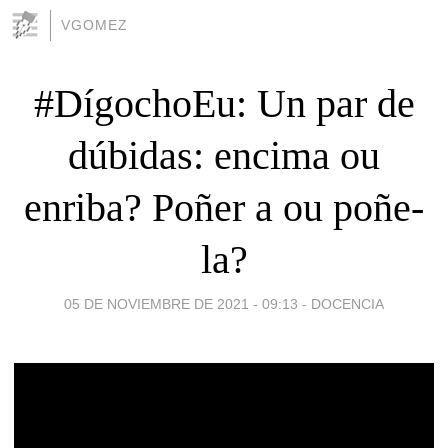
VGOMEZ
#DígochoEu: Un par de
dúbidas: encima ou
enriba? Poñer a ou poñe-
la?
05 DE NOVIEMBRE DE 2021 - 09:13
-
DOCENCIA