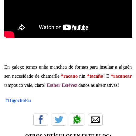
En galego temos unha manchea de formas para insultar a alguén
sen necesidade de chamarlle
*racano
nin
*tacaño
! E
*racanear
tampouco vale, claro!
Esther Estévez
danos as alternativas!
#DígochoEu
OTROS ARTÍCULOS EN ESTE BLOG: