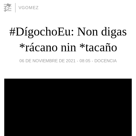
VGOMEZ
#DígochoEu: Non digas
*rácano nin *tacaño
06 DE NOVIEMBRE DE 2021 - 08:05
-
DOCENCIA