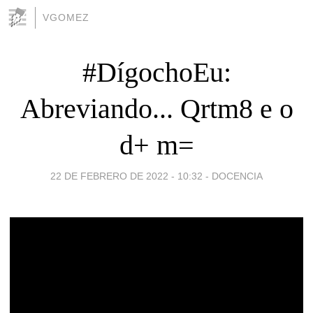
VGOMEZ
#DígochoEu:
Abreviando... Qrtm8 e o
d+ m=
22 DE FEBRERO DE 2022 - 10:32
-
DOCENCIA