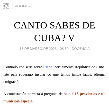
VGOMEZ
CANTO SABES DE
CUBA? V
18 DE MARZO DE 2023 - 08:30
-
DOCENCIA
Continúo coa serie sobre
Cuba
, oficialmente República de Cuba.
Iste país soberano insular co que temos tantoz lazos: idioma,
emigración...
A contestación correcta á pregunta de onte é
15 provincias e un
municipio especial
.