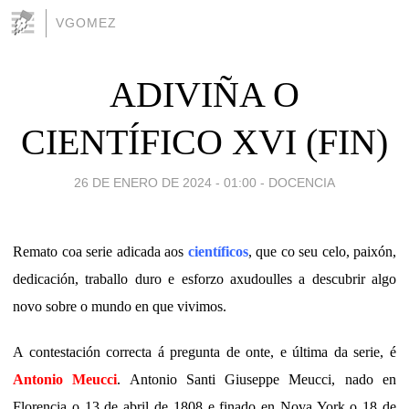
VGOMEZ
ADIVIÑA O
CIENTÍFICO XVI (FIN)
26 DE ENERO DE 2024 - 01:00
-
DOCENCIA
Remato coa serie adicada aos
científicos
, que co seu celo, paixón,
dedicación, traballo duro e esforzo axudoulles a descubrir algo
novo sobre o mundo en que vivimos.
A contestación correcta á pregunta de onte, e última da serie, é
Antonio Meucci
. Antonio Santi Giuseppe Meucci, nado en
Florencia o 13 de abril de 1808 e finado en Nova York o 18 de