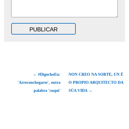
← #DígochoEu:
NON CREO NA SORTE, UN É
'Arreconchegarse', outra
O PROPIO ARQUITECTO DA
palabra 'cuqui'
SÚA VIDA →