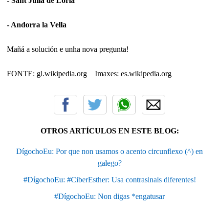
- Sant Julia de Loria
- Andorra la Vella
Mañá a solución e unha nova pregunta!
FONTE: gl.wikipedia.org Imaxes: es.wikipedia.org
OTROS ARTÍCULOS EN ESTE BLOG:
DígochoEu: Por que non usamos o acento circunflexo (^) en
galego?
#DígochoEu: #CiberEsther: Usa contrasinais diferentes!
#DígochoEu: Non digas *engatusar