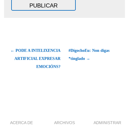
← PODE A INTELIXENCIA
#DígochoEu: Non digas
ARTIFICIAL EXPRESAR
*tinglado →
EMOCIÓNS?
ACERCA DE
ARCHIVOS
ADMINISTRAR