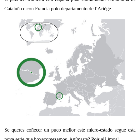
Cataluña e con Francia polo departamento de l’Ariège.
Se queres coñecer un puco mellor este micro-estado segue esta
nova serie que hoxecomezamos. Anímaste? Pois alá imos!