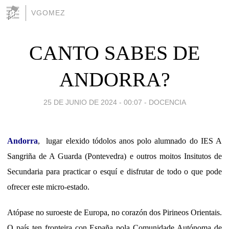
VGOMEZ
CANTO SABES DE
ANDORRA?
25 DE JUNIO DE 2024 - 00:07
-
DOCENCIA
Andorra
, lugar elexido tódolos anos polo alumnado do IES A
Sangriña de A Guarda (Pontevedra) e outros moitos Insitutos de
Secundaria para practicar o esquí e disfrutar de todo o que pode
ofrecer este micro-estado.
Atópase no suroeste de Europa, no corazón dos Pirineos Orientais.
O país ten fronteira con España pola Comunidade Autónoma de