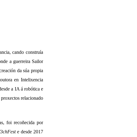
ancia, cando construía
onde a guerreira Sailor
reación da súa propia
utora en Intelixencia
desde a IA á robótica e
n proxectos relacionado
s, foi recoñecida por
3chFest
e desde 2017