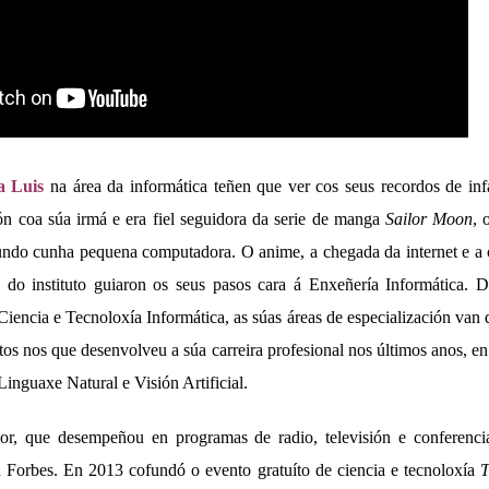
a Luis
na área da informática teñen que ver cos seus recordos de inf
n coa súa irmá e era fiel seguidora da serie de manga
Sailor Moon
, 
ndo cunha pequena computadora. O anime, a chegada da internet e a c
do instituto guiaron os seus pasos cara á Enxeñería Informática. Do
 Ciencia e Tecnoloxía Informática, as súas áreas de especialización van 
itos nos que desenvolveu a súa carreira profesional nos últimos anos, e
inguaxe Natural e Visión Artificial.
or, que desempeñou en programas de radio, televisión e conferencia
Forbes. En 2013 cofundó o evento gratuíto de ciencia e tecnoloxía
T