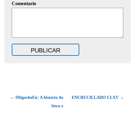
Comentario
← #DígochoEu: A historia da
ENCRUCILLADO CLXV →
letra x