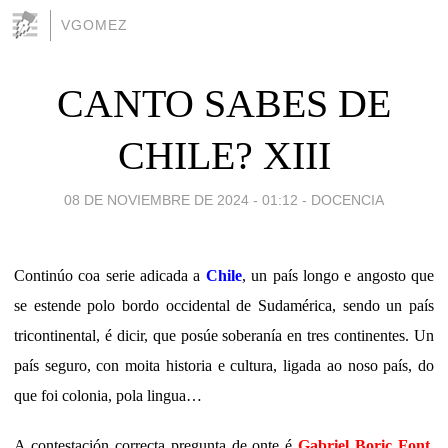
VGOMEZ
CANTO SABES DE
CHILE? XIII
08 DE NOVIEMBRE DE 2024 - 01:12
-
DOCENCIA
Continúo coa serie adicada a
Chile
, un país longo e angosto que
se estende polo bordo occidental de Sudamérica, sendo un país
tricontinental, é dicir, que posúe soberanía en tres continentes. Un
país seguro, con moita historia e cultura, ligada ao noso país, do
que foi colonia, pola lingua…
A contestación correcta pregunta de onte é
Gabriel Boric Font
.