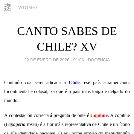
VGOMEZ
CANTO SABES DE
CHILE? XV
22 DE ENERO DE 2026 - 01:06
-
DOCENCIA
Continúo coa serei adicada a
Chile
, ese país suramericano,
tricontinental e colosal, xa que é o país máis longo e delgado do
mundo.
A contestación correcta á pregunta de onte é
Copihue
. A copihue
(
Lapageria rosea
) é a flor máis representativa de Chile e un ícono
da súa identidade nacional. O seu nome provén do mapudungún