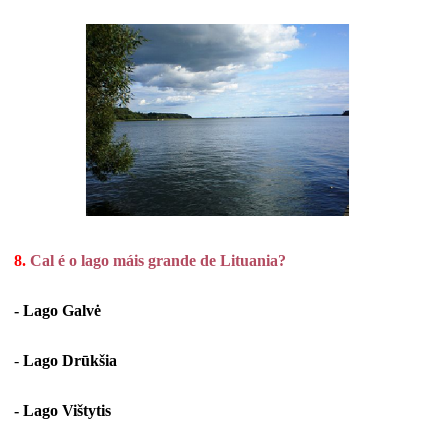
8.
Cal é o lago máis grande de Lituania?
- Lago Galvė
-
Lago Drūkšia
- Lago Vištytis