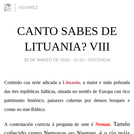
VGOMEZ
CANTO SABES DE
LITUANIA? VIII
28 DE MARZO DE 2026 - 01:03
-
DOCENCIA
Continúo coa serie adicada a
Lituania
, a maior e máis poboada
das tres repúblicas bálticas, situada no nordés de Europa cun rico
patrimonio histórico, paisaxes cubertas por densos bosques e
costas no mar Báltico.
Tamén
A contestación correcta á pregunta de onte é
Neman
.
coñecido como Nemunas ou Niemen, é
o río máis