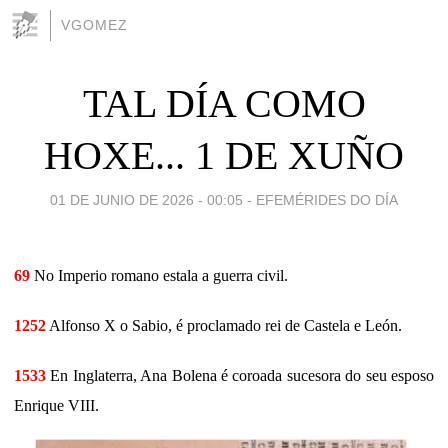
VGOMEZ
TAL DÍA COMO
HOXE... 1 DE XUÑO
01 DE JUNIO DE 2026 - 00:05
-
EFEMÉRIDES DO DÍA
69
No Imperio romano estala a guerra civil.
1252
Alfonso X o Sabio, é proclamado rei de Castela e León.
1533
En Inglaterra, Ana Bolena é coroada sucesora do seu esposo
Enrique VIII.