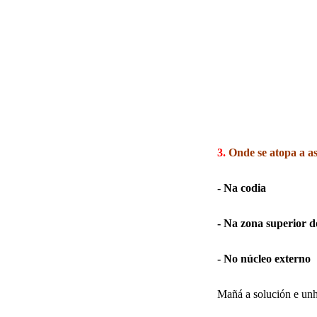
3.
Onde se atopa a a
- Na codia
- Na zona superior 
- No núcleo externo
Mañá a solución e unh