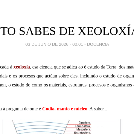
TO SABES DE XEOLOXÍA?
03 DE JUNIO DE 2026 - 00:01
-
DOCENCIA
icada á
xeoloxía
, esa ciencia que se adica ao é estudo da Terra, dos mate
eriais e os procesos que actúan sobre eles, incluindo o estudo de orga
on, o estudo de como os materiais, estruturas, procesos e organismos
a á pregunta de onte é
Codia, manto e núcleo
. A saber...