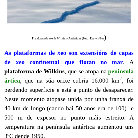
)
Plataforma de xeo de Wilkins (Antártida) (Foto: Reuters/Bas
As plataformas de xeo son extensións de capas
de xeo continental que flotan no mar
. A
plataforma de Wilkins
, que se atopa na
península
2
ártica
, que na súa orixe cubría 16.000 km
, foi
perdendo superficie e está a punto de desaparecer.
Neste momento atópase unida por unha franxa de
40 km de longo (cando hai 50 anos era de 100) e
500 m de expesor no punto máis estreito. A
temperatura na península antártica aumentou uns
3ºC dende 1950.