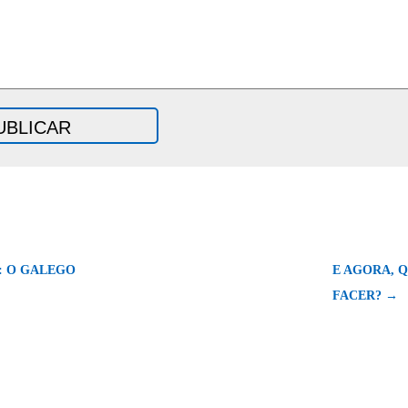
 O GALEGO
E AGORA, 
FACER? →