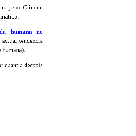
uropean Climate
imático.
gada humana no
 actual tendencia
e humana).
r cuantía despois