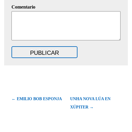
Comentario
← EMILIO BOB ESPONJA
UNHA NOVA LÚA EN
XÚPITER →