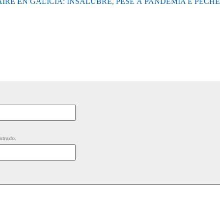
IRE EN GALICIA: INSALUBRE, PESE Á PANDEMIA E PECH
strado.