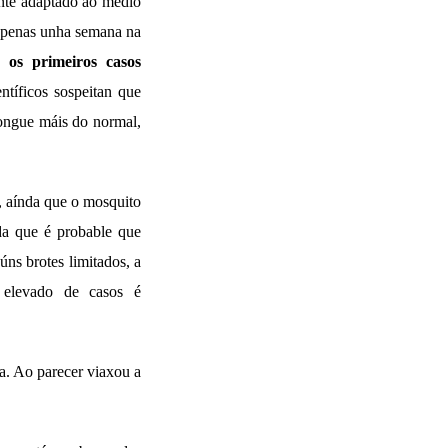
ente adaptado ao medio
 apenas unha semana na
n:
os primeiros casos
entíficos sospeitan que
longue máis do normal,
s, aínda que o mosquito
da que é probable que
ns brotes limitados, a
 elevado de casos é
ka. Ao parecer viaxou a