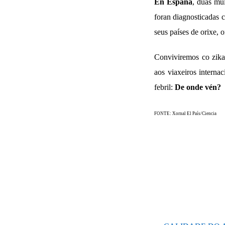
En España
, dúas mu
foran diagnosticadas c
seus países de orixe,
Conviviremos co zika
aos viaxeiros interna
febril:
De onde vén?
FONTE: Xornal El País/Ciencia