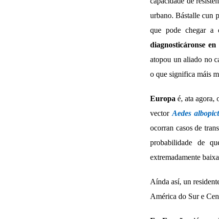
capacidade de resiste
urbano. Bástalle cun 
que pode chegar a d
diagnosticáronse en 
atopou un aliado no c
o que significa máis 
Europa
é, ata agora, 
vector
Aedes albopic
ocorran casos de tran
probabilidade de q
extremadamente baixa
Aínda así, un resident
América do Sur e Cent