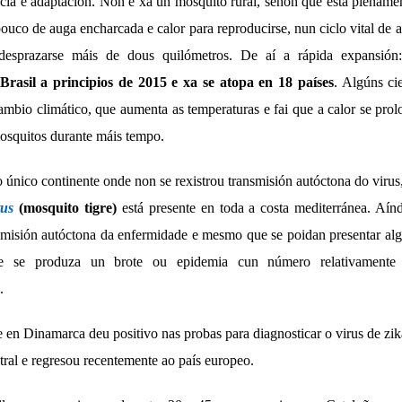
ncia e adaptación. Non é xa un mosquito rural, senón que está plenam
pouco de auga encharcada e calor para reproducirse, nun ciclo vital de
esprazarse máis de dous quilómetros. De aí a rápida expansió
Brasil a principios de 2015 e xa se atopa en 18 países
. Algúns ci
ambio climático, que aumenta as temperaturas e fai que a calor se pro
mosquitos durante máis tempo.
o único continente onde non se rexistrou transmisión autóctona do viru
tus
(mosquito tigre)
está presente en toda a costa mediterránea. Aín
smisión autóctona da enfermidade e mesmo que se poidan presentar algú
ue se produza un brote ou epidemia cun número relativamente
.
e en Dinamarca deu positivo nas probas para diagnosticar o virus de zi
ral e regresou recentemente ao país europeo.