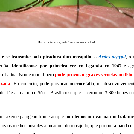
Mosquito
Aedes aegypti
/ Imaxe:
vector.caltech.edu
ue se transmite pola picadura dun mosquito
, o
Aedes aegypti
, o
guña.
Identificouse por primeira vez en Uganda en 1947
e ago
ca Latina. Non é mortal pero
pode provocar graves secuelas no feto 
azada
. En concreto, pode provocar
microcefalia
, un desenvolvemen
de. De aí a alarma. Só en Brasil crese que naceron un 3.800 bebés co
dun axente patógeno fronte ao que
non temos nin vacina nin tratame
todos os medios posibles a picadura do mosquito, que por outra banda d