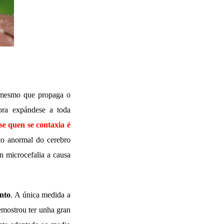
 mesmo que propaga o
ra expándese a toda
se quen se contaxia é
to anormal do cerebro
n microcefalia a causa
nto
. A única medida a
emostrou ter unha gran