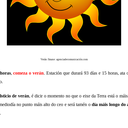
Verán /Imaxe: agenciadecomunicación.com
horas
,
comeza o verán
. Estación que durará 93 días e 15 horas, ata
o.
lsticio de verán
, é dicir o momento no que o eixe da Terra está o máis
mediodía no punto máis alto do ceo e será tamén o
día máis longo do
.