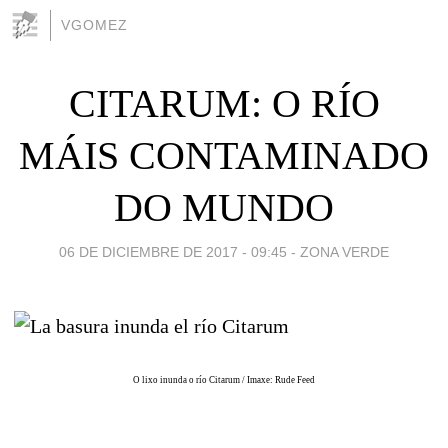
VGOMEZ
CITARUM: O RÍO
MÁIS CONTAMINADO
DO MUNDO
06 DE DICIEMBRE DE 2017 - 09:45
-
ZONA VERDE
O lixo inunda o río Citarum / Imaxe: Rude Feed