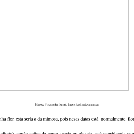
Mimosa
(Acacia dealbata
) / Imaxe: jardineriacanna.com
nha flor, esta sería a da mimosa, pois nesas datas está, normalmente, flo
albata
), tamén coñecida como acacia ou alcacia, está considerada co