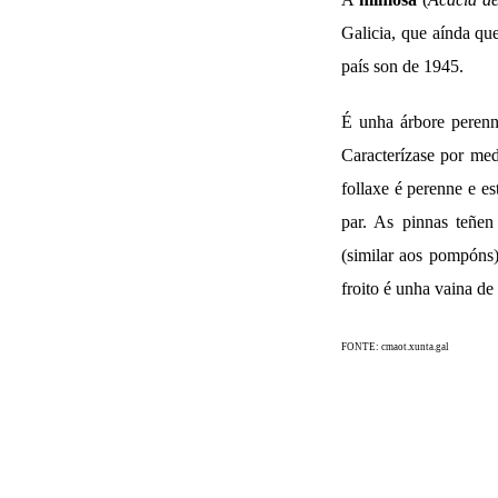
Galicia, que
aínda que
país son de 1945.
É unha árbore perenni
Caracterízase por med
follaxe é perenne e e
par. As pinnas teñen
(similar aos pompóns)
froito é unha vaina de
FONTE: cmaot.xunta.gal