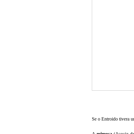
Se o Entroido tivera u
A
mimosa
(
Acacia de