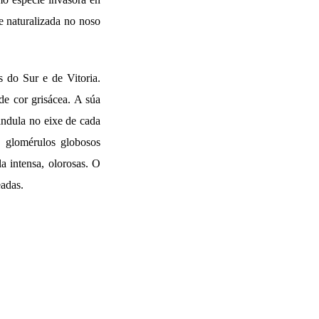
e naturalizada no noso
s do Sur e de Vitoria.
de cor grisácea. A súa
ándula no eixe de cada
n glomérulos globosos
a intensa, olorosas. O
eadas.