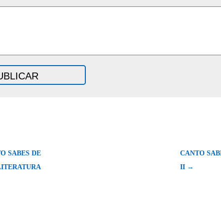
O SABES DE
CANTO SAB
LITERATURA
II →