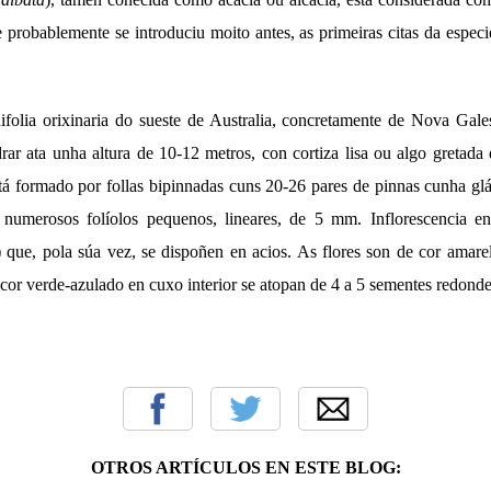
 probablemente se introduciu moito antes, as primeiras citas da especi
folia orixinaria do sueste de Australia, concretamente de Nova Gale
rar ata unha altura de 10-12 metros, con cortiza lisa ou algo gretada 
stá formado por follas bipinnadas cuns 20-26 pares de pinnas cunha gl
 numerosos folíolos pequenos, lineares, de 5 mm. Inflorescencia e
 que, pola súa vez, se dispoñen en acios. As flores son de cor amarel
 cor verde-azulado en cuxo interior se atopan de 4 a 5 sementes redond
OTROS ARTÍCULOS EN ESTE BLOG: