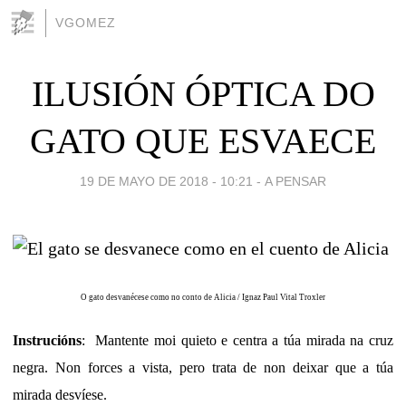
VGOMEZ
ILUSIÓN ÓPTICA DO
GATO QUE ESVAECE
19 DE MAYO DE 2018 - 10:21
-
A PENSAR
O gato desvanécese como no conto de Alicia / Ignaz Paul Vital Troxler
Instrucións
: Mantente moi quieto e centra a túa mirada na cruz
negra. Non forces a vista, pero trata de non deixar que a túa
mirada desvíese.