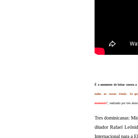
É o momento de loitar contra a 
todas as nosas irmás. As qu
momento
", realizado por tres alu
Tres dominicanas: Min
ditador Rafael Leóni
Internacional para a E