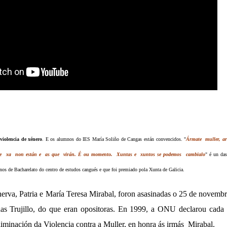
violencia de xénero
. E os alumnos do IES María Soliño de Cangas están convencidos. "
Ármate muller, ar
e xa non están e as que virán. É ou momento. Xuntas e xuntos se podemos cambialo
" é un das
mnos de Bacharelato do centro de estudos cangués e que foi premiado pola Xunta de Galicia.
erva, Patria e María Teresa Mirabal, foron asasinadas o 25 de novemb
das Trujillo, do que eran opositoras. En 1999, a ONU declarou cada
liminación da Violencia contra a Muller, en honra ás irmás Mirabal.