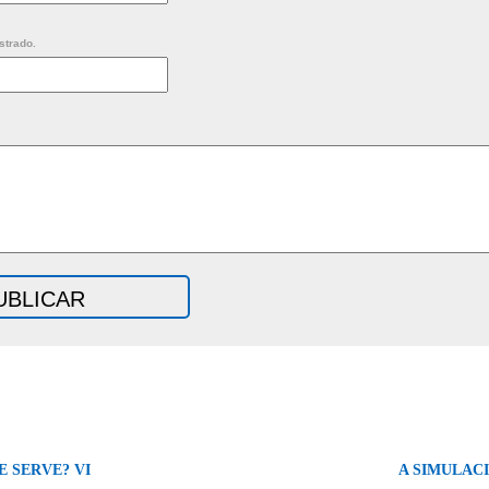
strado.
E SERVE? VI
A SIMULAC