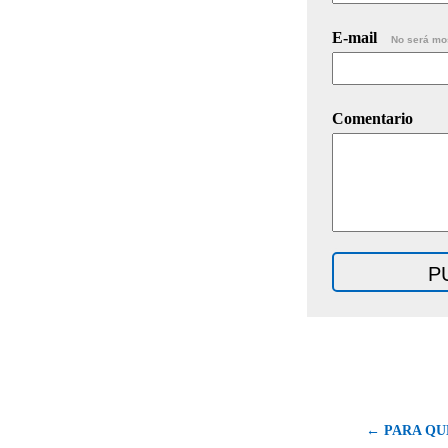
E-mail
No será mo
Comentario
← PARA QU