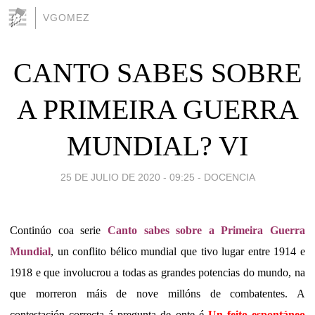
VGOMEZ
CANTO SABES SOBRE
A PRIMEIRA GUERRA
MUNDIAL? VI
25 DE JULIO DE 2020 - 09:25
-
DOCENCIA
Continúo coa serie
Canto sabes sobre a Primeira Guerra
Mundial
, un conflito bélico mundial que tivo lugar entre 1914 e
1918 e que involucrou a todas as grandes potencias do mundo, na
que morreron máis de nove millóns de combatentes. A
contestación correcta á pregunta de onte é
Un feito espontáneo