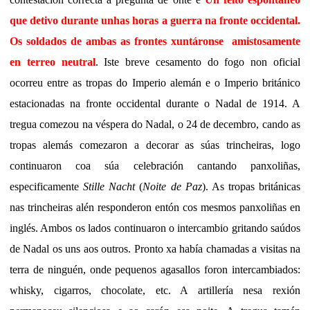
que detivo durante unhas horas a guerra na fronte occidental.
Os soldados de ambas as frontes xuntáronse amistosamente
en terreo neutral
. Iste breve cesamento do fogo non oficial
ocorreu entre as tropas do Imperio alemán e o Imperio británico
estacionadas na fronte occidental durante o Nadal de 1914. A
tregua comezou na véspera do Nadal, o 24 de decembro, cando as
tropas alemás comezaron a decorar as súas trincheiras, logo
continuaron coa súa celebración cantando panxoliñas,
especificamente
Stille Nacht
(
Noite de Paz
). As tropas británicas
nas trincheiras alén responderon entón cos mesmos panxoliñas en
inglés. Ambos os lados continuaron o intercambio gritando saúdos
de Nadal os uns aos outros. Pronto xa había chamadas a visitas na
terra de ninguén, onde pequenos agasallos foron intercambiados:
whisky, cigarros, chocolate, etc. A artillería nesa rexión