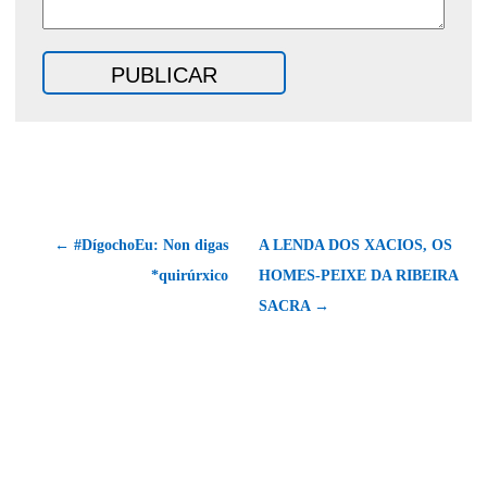
← #DígochoEu: Non digas
A LENDA DOS XACIOS, OS
*quirúrxico
HOMES-PEIXE DA RIBEIRA
SACRA →