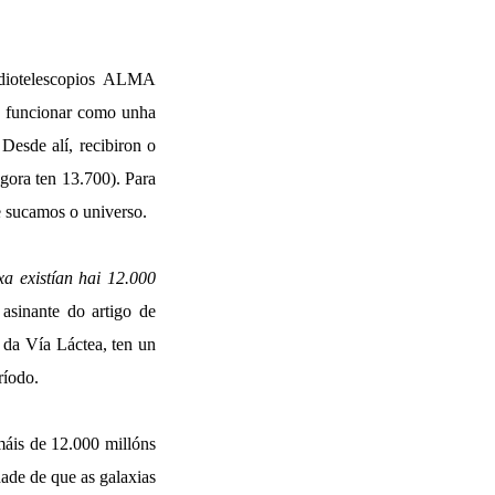
radiotelescopios ALMA
a funcionar como unha
Desde alí, recibiron o
gora ten 13.700). Para
ue sucamos o universo.
xa existían hai 12.000
asinante do artigo de
s da Vía Láctea, ten un
ríodo.
máis de 12.000 millóns
dade de que as galaxias