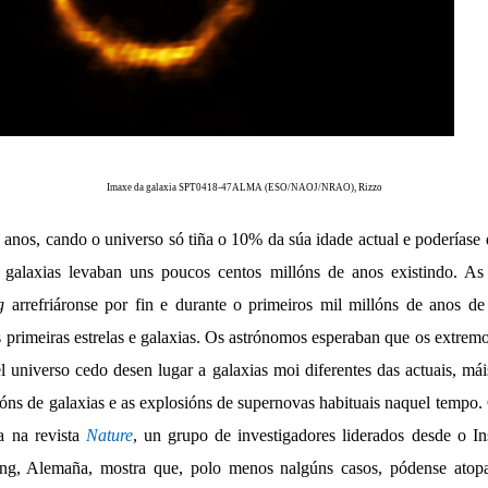
Imaxe da galaxia SPT0418-47
ALMA (ESO/NAOJ/NRAO), Rizzo
anos, cando o universo só tiña o 10% da súa idade actual e poderíase 
as galaxias levaban uns poucos centos millóns de anos existindo. A
g
arrefriáronse por fin e durante o primeiros mil millóns de anos de
primeiras estrelas e galaxias. Os astrónomos esperaban que os extremo
 universo cedo desen lugar a galaxias moi diferentes das actuais, mái
ións de galaxias e as explosións de supernovas habituais naquel tempo.
a na revista
Nature
, un grupo de investigadores liderados desde o I
ing, Alemaña, mostra que, polo menos nalgúns casos, pódense atop