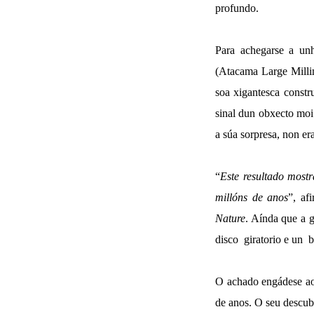
profundo.
Para achegarse a unh
(Atacama Large Milli
soa xigantesca constr
sinal dun obxecto moi
a súa sorpresa, non er
“
Este resultado mostr
millóns de anos
”, af
Nature
. Aínda que a 
disco giratorio e un b
O achado engádese a
de anos. O seu descub