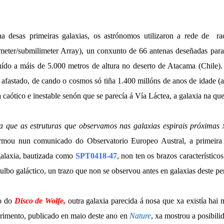
a desas primeiras galaxias, os astrónomos utilizaron a rede de 
meter/submilimeter Array), un conxunto de 66 antenas deseñadas par
uído a máis de 5.000 metros de altura no deserto de Atacama (Chile). 
 afastado, de cando o cosmos só tiña 1.400 millóns de anos de idade (a
a caótico e inestable senón que se parecía á Vía Láctea, a galaxia na q
a que as estruturas que observamos nas galaxias espirais próximas 
irmou nun comunicado do Observatorio Europeo Austral, a primeira 
galaxia, bautizada como
SPT0418-47
, non ten os brazos característico
ulbo galáctico, un trazo que non se observou antes en galaxias deste pe
o do
Disco de Wolfe,
outra galaxia parecida á nosa que xa existía hai 
rimento, publicado en maio deste ano en
Nature
, xa mostrou a posibili