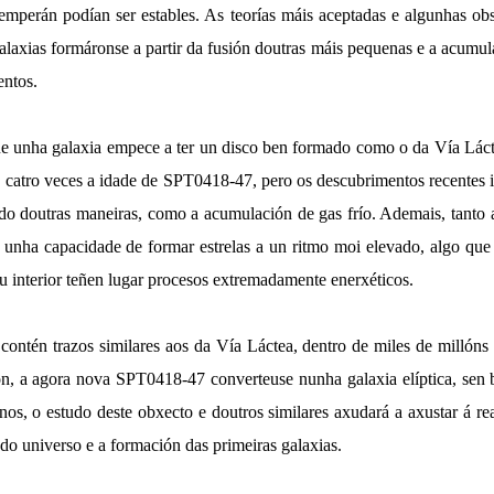
emperán podían ser estables. As teorías máis aceptadas e algunhas ob
alaxias formáronse a partir da fusión doutras máis pequenas e a acumu
entos.
 unha galaxia empece a ter un disco ben formado como o da Vía Láct
, catro veces a idade de SPT0418-47, pero os descubrimentos recentes i
do doutras maneiras, como a acumulación de gas frío. Ademais, tanto
n unha capacidade de formar estrelas a un ritmo moi elevado, algo que 
eu interior teñen lugar procesos extremadamente enerxéticos.
contén trazos similares aos da Vía Láctea, dentro de miles de millóns 
ón, a agora nova SPT0418-47 converteuse nunha galaxia elíptica, sen 
os, o estudo deste obxecto e doutros similares axudará a axustar á rea
 do universo e a formación das primeiras galaxias.