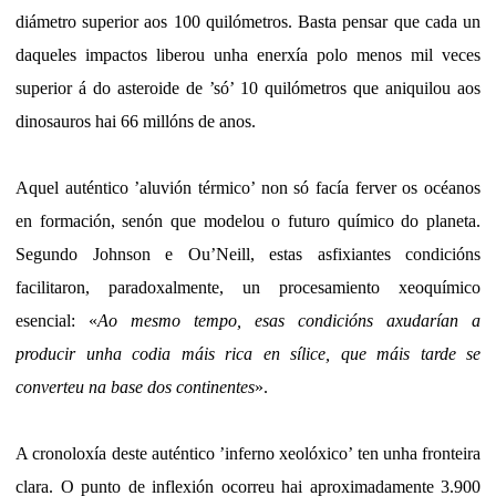
diámetro superior aos 100 quilómetros. Basta pensar que cada un
daqueles impactos liberou unha enerxía polo menos mil veces
superior á do asteroide de ’só’ 10 quilómetros que aniquilou aos
dinosauros hai 66 millóns de anos.
Aquel auténtico ’aluvión térmico’ non só facía ferver os océanos
en formación, senón que modelou o futuro químico do planeta.
Segundo Johnson e Ou’Neill, estas asfixiantes condicións
facilitaron, paradoxalmente, un procesamiento xeoquímico
esencial: «
Ao mesmo tempo, esas condicións axudarían a
producir unha codia máis rica en sílice, que máis tarde se
converteu na base dos continentes
».
A cronoloxía deste auténtico ’inferno xeolóxico’ ten unha fronteira
clara. O punto de inflexión ocorreu hai aproximadamente 3.900