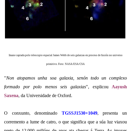
Imaxe captada polo telescopio espacial James Webb de seis galaxias en proceso de fusión no universo
primitivo. Foto: NASA/ESA/CSA
"
Non atopamos unha soa galaxia, senón todo un complexo
formado por polo menos seis galaxias
", explicou
Aayush
Saxena
, da Universidade de Oxford.
O conxunto, denominado
TGSSJ1530+1049
, presenta un
corremento a lume de catro, o que significa que a súa luz viaxou
preto de 12.000 millóns de anos ata chegar á Terra. As imaxes