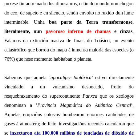
puxese fin ao reinado dos dinosauros, o fin do mundo non chegou
do ceo, de súpeto e en silencio, senón envolto no ruxido dun lume
interminable. Unha
boa parte da Terra transformouse,
literalmente, nun
pavoroso inferno de chamas
e cinzas
.
Falamos da extinción masiva de finais do Triásico, un evento
catastrófico que borrou do mapa á inmensa maioría das especies (o
76%) que nese momento habitaban o planeta.
Sabemos que aquela ’
apocalipse biolóxica
’ estivo directamente
vinculado a un vulcanismo desbocado, froito do
resquebraxamento do supercontinente
Panxea
que os xeólogos
denominan a ’
Provincia Magmática do Atlántico Central
’.
Aquelas erupcións colosais bombearon enormes cantidades de
gases á atmosfera; de feito, investigacións recentes calcularon que
se
inxectaron ata 100.000 millóns de toneladas de dióxido de