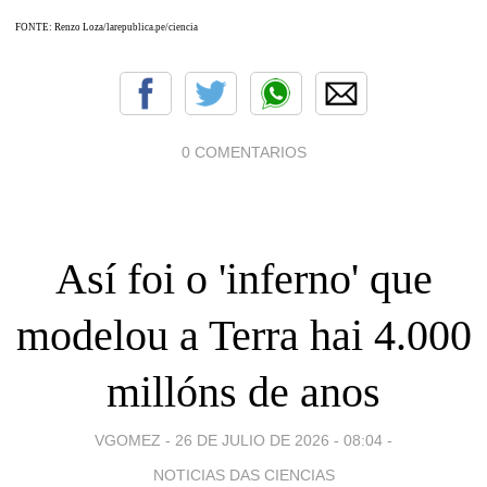
FONTE: Renzo Loza/larepublica.pe/ciencia
0 COMENTARIOS
Así foi o 'inferno' que
modelou a Terra hai 4.000
millóns de anos
VGOMEZ -
26 DE JULIO DE 2026 - 08:04
-
NOTICIAS DAS CIENCIAS