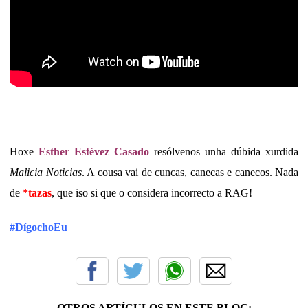
Hoxe
E
sther Estévez Casado
resólvenos unha dúbida xurdida
Malicia Noticias
. A cousa vai de cuncas, canecas e canecos. Nada
de
*tazas
, que iso si que o considera incorrecto a RAG!
#DígochoEu
OTROS ARTÍCULOS EN ESTE BLOG: