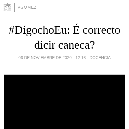
VGOMEZ
#DígochoEu: É correcto
dicir caneca?
06 DE NOVIEMBRE DE 2020 - 12:16
-
DOCENCIA