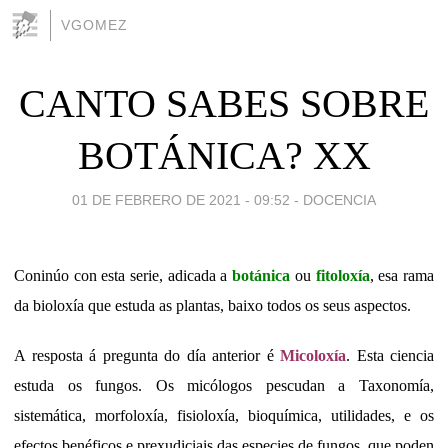
VGOMEZ
CANTO SABES SOBRE
BOTÁNICA? XX
01 DE FEBRERO DE 2021 - 09:52
-
DOCENCIA
Coninúo con esta serie, adicada a
botánica
ou
fitoloxía
, esa rama
da bioloxía que estuda as plantas, baixo todos os seus aspectos.
A resposta á pregunta do día anterior é
Micoloxía
. Esta ciencia
estuda os fungos. Os micólogos pescudan a Taxonomía,
sistemática, morfoloxía, fisioloxía, bioquímica, utilidades, e os
efectos benéficos e prexudiciais das especies de fungos, que poden