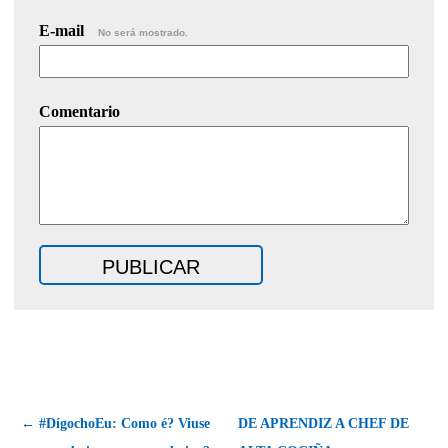
E-mail
No será mostrado.
Comentario
← #DígochoEu: Como é? Viuse
DE APRENDIZ A CHEF DE