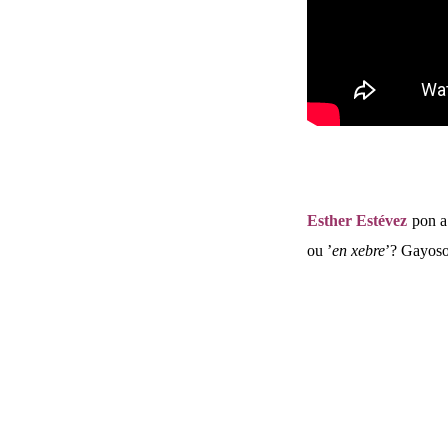
Esther Estévez
pon a
ou ’
en xebre
’? Gayoso 