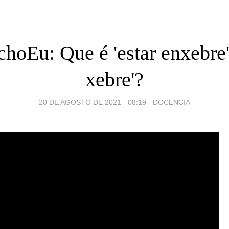
hoEu: Que é 'estar enxebre'
xebre'?
20 DE AGOSTO DE 2021 - 08:19
-
DOCENCIA