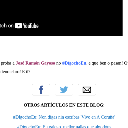
 proba a
José Ramón Gayoso
no
#DígochoEu
, e que ben o pasan! Q
teno claro! E ti?
OTROS ARTÍCULOS EN ESTE BLOG:
#DígochoEu: Non digas nin escribas 'Vivo en A Coruña'
#DígochoEu: En galego, mellor pallas que algodóns