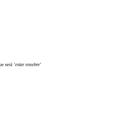
ue será ’
estar enxebre
’