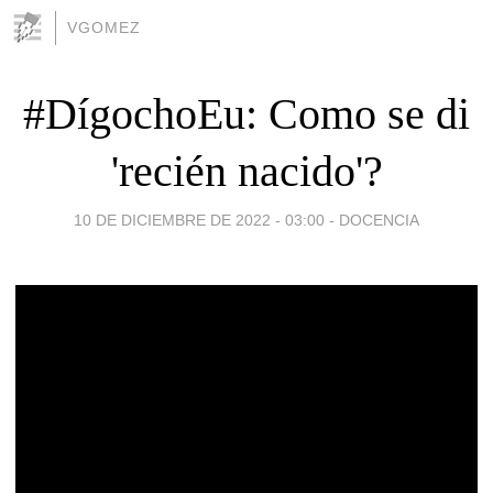
VGOMEZ
#DígochoEu: Como se di
'recién nacido'?
10 DE DICIEMBRE DE 2022 - 03:00
-
DOCENCIA