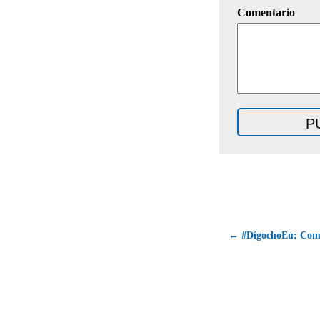
Comentario
← #DígochoEu: Como 