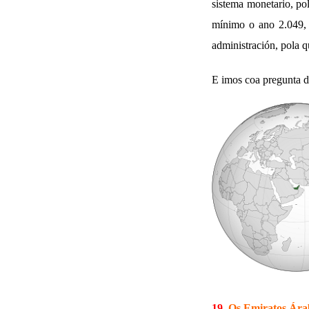
sistema monetario, pol
mínimo o ano 2.049, 5
administración, pola 
E imos coa pregunta de
19.
Os Emiratos Árab