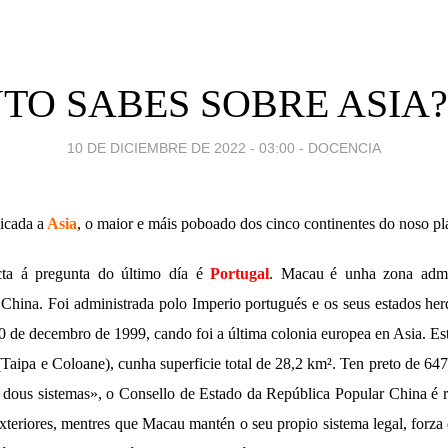
TO SABES SOBRE ASIA?
10 DE DICIEMBRE DE 2022 - 03:00
-
DOCENCIA
icada a
Asia
, o maior e máis poboado dos cinco continentes do noso pl
cta á pregunta do último día é
Portugal
. Macau
é unha zona admin
China. Foi administrada polo Imperio portugués e os seus estados he
0 de decembro de 1999, cando foi a última colonia europea en Asia. Est
 (Taipa e Coloane), cunha superficie total de 28,2 km². Ten preto de 64
s, dous sistemas», o Consello de Estado da República Popular China é 
exteriores, mentres que Macau mantén o seu propio sistema legal, forza