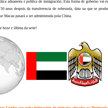
ítica aduaneira e política de inmigración. Esta forma de goberno vai e
0 anos despois da transferencia de soberanía, data na que se produc
que Macau pasará a ser administrada pola China.
 hoxe e última da serie!
es Unidos son unha federación de emiratos situados na Península 