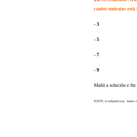
cantos emiratos está
- 3
- 5
- 7
- 9
Mañá a solución e fin 
FONTE:
es.wikipedia.org
Imaxe:
e