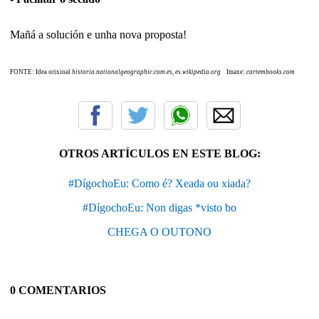
Mañá a solución e unha nova proposta!
FONTE: Idea orixinal
historia.nationalgeographic.com.es
,
es.wikipedia.org
Imaxe:
cartembooks.com
OTROS ARTÍCULOS EN ESTE BLOG:
#DígochoEu: Como é? Xeada ou xiada?
#DígochoEu: Non digas *visto bo
CHEGA O OUTONO
0 COMENTARIOS