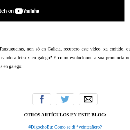
anxugueiras, non só en Galicia, recupero este vídeo, xa emitido, q
usando a letra x en galego? E como evolucionou a súa pronuncia no
as en galego!
OTROS ARTÍCULOS EN ESTE BLOG:
#DígochoEu: Como se di *veinteañero?