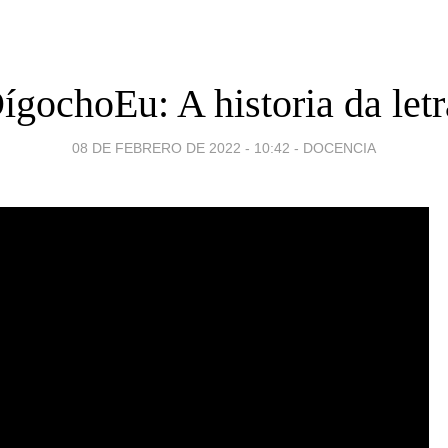
ígochoEu: A historia da letr
08 DE FEBRERO DE 2022 - 10:42
-
DOCENCIA