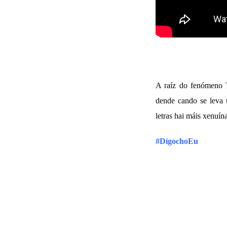
A raíz do fenómeno T
dende cando se leva 
letras hai máis xenuín
#DígochoEu