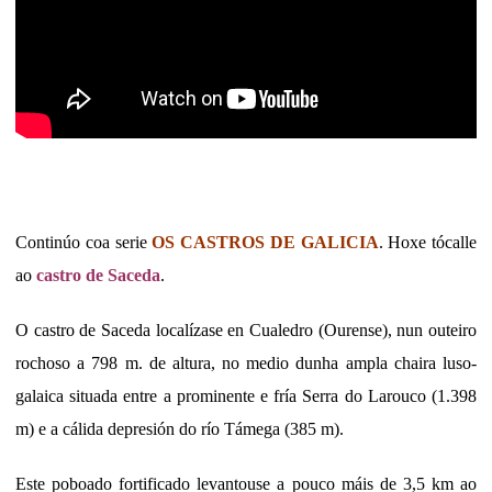
Continúo coa serie
OS CASTROS DE GALICIA
. Hoxe tócalle
ao
castro de Saceda
.
O castro de Saceda localízase en Cualedro (Ourense), nun outeiro
rochoso a 798 m. de altura, no medio dunha ampla chaira luso-
galaica situada entre a prominente e fría Serra do Larouco (1.398
m) e a cálida depresión do río Támega (385 m).
Este poboado fortificado levantouse a pouco máis de 3,5 km ao