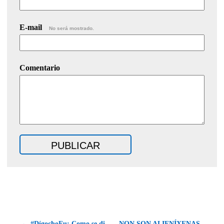
E-mail
No será mostrado.
Comentario
← #DígochoEu: Como se di
NON SON ALIENÍXENAS,