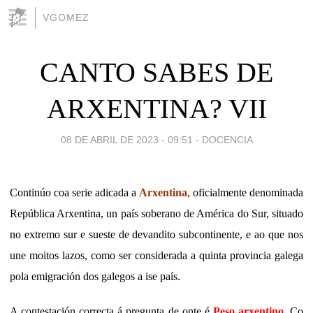
VGOMEZ
CANTO SABES DE
ARXENTINA? VII
08 DE ABRIL DE 2023 - 09:51
-
DOCENCIA
Continúo coa serie adicada a
Arxentina
, oficialmente denominada
República Arxentina, un país soberano de América do Sur, situado
no extremo sur e sueste de devandito subcontinente, e ao que nos
une moitos lazos, como ser considerada a quinta provincia galega
pola emigración dos galegos a ise país.
A contestación correcta á pregunta de onte é
Peso arxentino
. Co