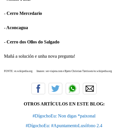
- Cerro Mercedario
- Aconcagua
- Cerro dos Ollos do Salgado
Mañá a solución e unha nova pregunta!
FONTE: es.wikipedia.org Imaxes: ser-viajera.com e
Bjørn Christian Tørrissen/
es.wikipedia.org
OTROS ARTÍCULOS EN ESTE BLOG:
#DígochoEu: Non digas *paixonal
#DígochoEu: #ApuntamentoLusófono 2.4