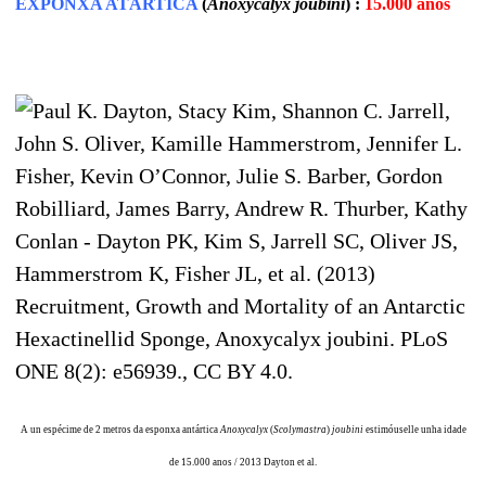
EXPONXA ATÁRTICA
(
Anoxycalyx joubini
) :
15.000 anos
A un espécime de 2 metros da esponxa antártica
Anoxycalyx
(
Scolymastra
)
joubini
estimóuselle unha idade
de 15.000 anos / 2013 Dayton et al.