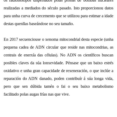
os radioisótopos dispersados polas probas de bombas nucleares
realizadas a mediados do século pasado. Isto proporcionou datos
para unha curva de crecemento que se utilizou para estimar a idade
destas quenllas baseándose no seu tamaño.
En 2017 secuenciouse o xenoma mitocondrial desta especie (unha
pequena cadea de ADN circular que reside nas mitocondrias, as
centrais de enerxía das células). No ADN os científicos buscan
posibles claves da súa lonxevidade. Pénsase que un baixo estrés
oxidativo e unha gran capacidade de rexeneración, o que inclúe a
reparación do ADN danado, poden contribuír á súa longa vida,
pero que sen dúbida tamén o fai o seu baixo metabolismo
facilitado polas augas frías nas que vive.