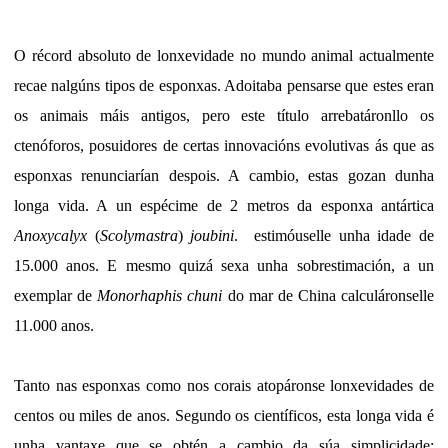
O récord absoluto de lonxevidade no mundo animal actualmente
recae nalgúns tipos de esponxas. Adoitaba pensarse que estes eran
os animais máis antigos, pero este título arrebatáronllo os
ctenóforos, posuidores de certas innovacións evolutivas ás que as
esponxas renunciarían despois. A cambio, estas gozan dunha
longa vida. A un espécime de 2 metros da esponxa antártica
Anoxycalyx
(
Scolymastra
)
joubini
. estimóuselle unha idade de
15.000 anos. E mesmo quizá sexa unha sobrestimación, a un
exemplar de
Monorhaphis chuni
do mar de China calculáronselle
11.000 anos.
Tanto nas esponxas como nos corais atopáronse lonxevidades de
centos ou miles de anos. Segundo os científicos, esta longa vida é
unha vantaxe que se obtén a cambio da súa simplicidade: