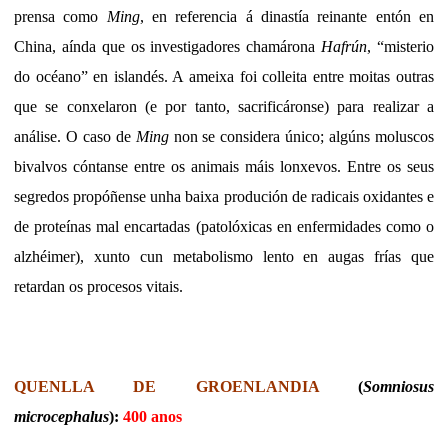
prensa como
Ming
, en referencia á dinastía reinante entón en
China, aínda que os investigadores chamárona
Hafrún
, “misterio
do océano” en islandés. A ameixa foi colleita entre moitas outras
que se conxelaron (e por tanto, sacrificáronse) para realizar a
análise. O caso de
Ming
non se considera único; algúns moluscos
bivalvos cóntanse entre os animais máis lonxevos. Entre os seus
segredos propóñense unha baixa produción de radicais oxidantes e
de proteínas mal encartadas (patolóxicas en enfermidades como o
alzhéimer), xunto cun metabolismo lento en augas frías que
retardan os procesos vitais.
QUENLLA DE GROENLANDIA
(
Somniosus
microcephalus
):
400 anos