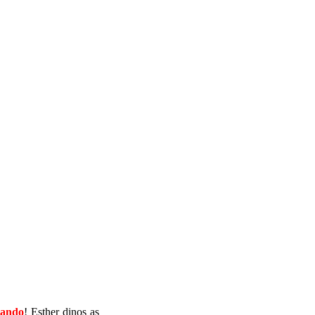
gando
! Esther dinos as