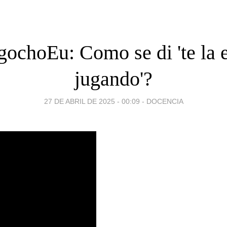
gochoEu: Como se di 'te la e
jugando'?
27 DE ABRIL DE 2025 - 00:09
-
DOCENCIA