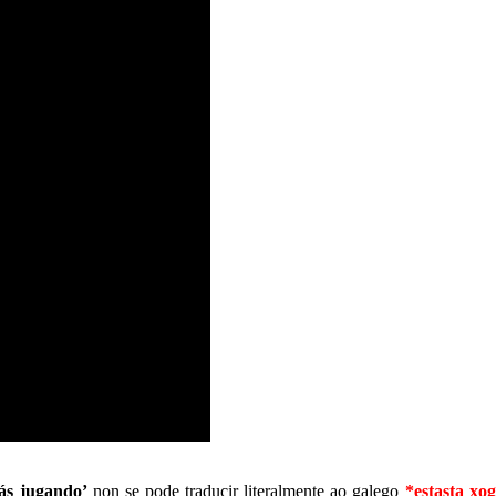
stás jugando’
non se pode traducir literalmente ao galego
*estasta xo