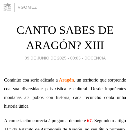
VGOMEZ
CANTO SABES DE
ARAGÓN? XIII
09 DE JUNIO DE 2025 - 00:05
-
DOCENCIA
Continúo coa serie adicada a
Aragón
, un territorio que sorprende
coa súa diversidade paisaxística e cultural. Desde impoñentes
montañas ata pobos con historia, cada recuncho conta unha
historia única.
A contestación correcta á pregunta de onte é
67
. Segundo o artigo
11.º do Estatuto de Autonomía de Aragón, no seu título primeiro,