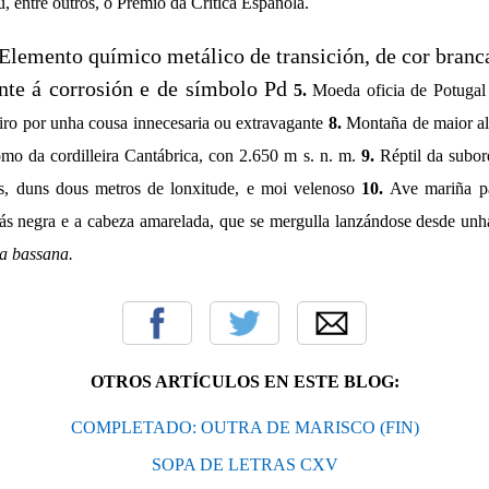
, entre outros, o Premio da Crítica Española.
Elemento químico metálico de transición, de cor branca
ente á corrosión e de símbolo Pd
5.
Moeda oficia de Potugal
iro por unha cousa innecesaria ou extravagante
8.
Montaña de maior alt
omo da cordilleira Cantábrica, con 2.650 m s. n. m.
9.
Réptil da subor
es, duns dous metros de lonxitude, e moi velenoso
10.
Ave mariña pa
ás negra e a cabeza amarelada, que se mergulla lanzándose desde unha
a bassana.
OTROS ARTÍCULOS EN ESTE BLOG:
COMPLETADO: OUTRA DE MARISCO (FIN)
SOPA DE LETRAS CXV