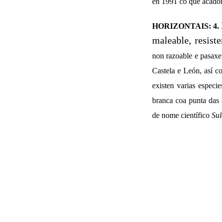
en 1991 co que acadou
HORIZONTAIS: 4.
maleable, resist
non razoable e pasaxe
Castela e León, así c
existen varias especi
branca coa punta das 
de nome científico
Sul