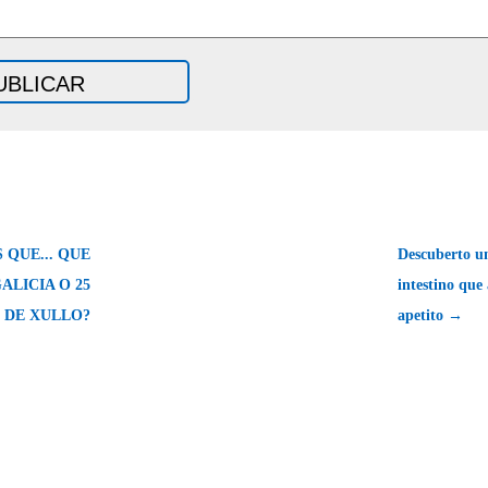
 QUE... QUE
Descuberto un 
LICIA O 25
intestino que
DE XULLO?
apetito →