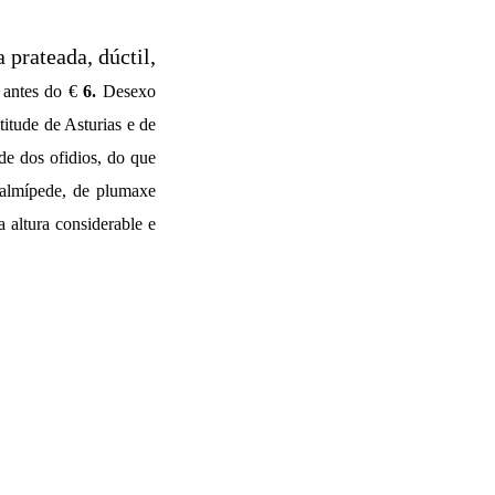
 prateada, dúctil,
 antes do €
6.
Desexo
itude de Asturias e de
de dos ofidios, do que
lmípede, de plumaxe
 altura considerable e