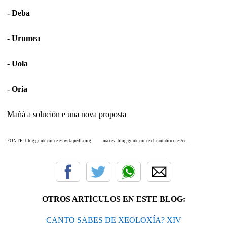
- Deba
- Urumea
- Uola
- Oria
Mañá a solución e una nova proposta
FONTE: blog.guuk.com e es.wikipedia.org Imaxes:
blog.guuk.com e
chcantabrico.es/eu
OTROS ARTÍCULOS EN ESTE BLOG:
CANTO SABES DE XEOLOXÍA? XIV