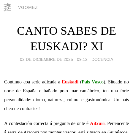
VGOMEZ
CANTO SABES DE
EUSKADI? XI
02 DE DICIEMBRE DE 2025 - 09:12
-
DOCENCIA
Continuo coa serie adicada a
Euskadi
(
Pais Vasco
). Situado no
norte de España e bañado polo mar cantábrico, ten una forte
personalidade: dioma, natureza, cultura e gastronómica. Un país
cheo de contrastes!
A contestación correcta á pregunta de onte é
Aitxuri
. Pertencente
á serra de Aizcorri nos montes vascos, está situado en Guipúscoa.